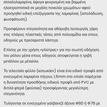
ατσαλολαμαρίνα, άψογα φινιρισμένη και βαμμένη
ηλεκτροστατικά σε μεγάλη ποικιλία χρωμάτων αφού
προηγηθεί ειδική επεξεργασία της λαμαρίνας (απολάδωση,
φωσφάτωση).
Προσφέρουν στεγανότητα και αθόρυβη λειτουργία, χάρη
στις πλάγιες πλαστικές τάπες από πολυαμίδιο και στους
οδηγούς με πρεσαριστά λάστιχα.
Επίσης με την χρήση «γλίστρας» για την σωστή οδήγηση
του ρόλου μέσα στους οδηγούς αποφεύγεται η τριβή
μετάλλου με μέταλλο.
Το τελευταίο φύλλο (κατωκάσι) είναι ένα ειδικό προφίλ από
ενισχυμένη λαμαρίνα πάχους 1,5mm στο οποίο παρέχεται
η δυνατότητα προσθήκης ειδικού προφίλ από PVC με
διπλά φτερά (φούσκα) προσφέροντας μεγαλύτερη
στεγανότητα.
Τυλίγονται σε ενισχυμένο γαλβανιζέ άξονα Φ60 ή Φ76 με