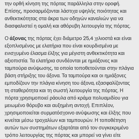
ένα σύστημα αυλακώσεων και εγκοπών, που επιτρέπουν
την ορθή κίνηση της πόρτας παράλληλα στην οροφή.
Επίσης, προσαρμόζονται λάστιχα υψηλής ποιότητας και
ανθεκτικότητας στα άκρα των οδηγών καναλιών για να
διασφαλιστεί η ομαλή και αθόρυβη λειτουργία της πόρτας.
Ο
άξονας
της πόρτας έχει διάμετρο 25,4 χιλιοστά και είναι
εξοπλισμένος με ελατήρια που είναι κουρδισμένα με
ενισχυμένο έλασμα έλξης για μέγιστη ανθεκτικότητα και
αξιοπιστία. Τα ελατήρια συνδέονται με ημιάξονες και
ταμπούρα ανύψωσης, τα οποία τοποθετούνται στην πλάγια
βάση στήριξης του άξονα. Τα ταμπούρα και οι ημιάξονες
εμποδίζουν την πλάγια κίνηση του άξονα, εξασφαλίζοντας
τη σταθερότητα και τη σωστή λειτουργία της πόρτας. Η
πόρτα χρησιμοποιεί ράουλα από κράμα πολυαμιδίου για
μειωμένο θόρυβο και αυξημένη αντοχή. Επιπλέον,
χρησιμοποιείται συρματόσχοινο ανύψωσης και έλξης που
κινείται μέσω τροχαλίων και ταμπουρών. Η τοποθέτηση
αυτών των συστημάτων εξαρτάται από τον συγκεκριμένο