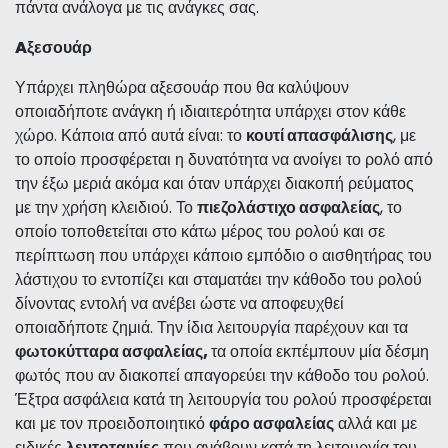
πάντα ανάλογα με τις ανάγκες σας.
Aξεσουάρ
Υπάρχει πληθώρα αξεσουάρ που θα καλύψουν
οποιαδήποτε ανάγκη ή ιδιαιτερότητα υπάρχει στον κάθε
χώρο. Κάποια από αυτά είναι: το
κουτί απασφάλισης
, με
το οποίο προσφέρεται η δυνατότητα να ανοίγει το ρολό από
την έξω μεριά ακόμα και όταν υπάρχει διακοπή ρεύματος
με την χρήση κλειδιού. Το
πιεζολάστιχο ασφαλείας
, το
οποίο τοποθετείται στο κάτω μέρος του ρολού και σε
περίπτωση που υπάρχει κάποιο εμπόδιο ο αισθητήρας του
λάστιχου το εντοπίζει και σταματάει την κάθοδο του ρολού
δίνοντας εντολή να ανέβει ώστε να αποφευχθεί
οποιαδήποτε ζημιά. Την ίδια λειτουργία παρέχουν και τα
φωτοκύτταρα ασφαλείας,
τα οποία εκπέμπουν μία δέσμη
φωτός που αν διακοπεί απαγορεύει την κάθοδο του ρολού.
Έξτρα ασφάλεια κατά τη λειτουργία του ρολού προσφέρεται
και με τον προειδοποιητικό
φάρο ασφαλείας
αλλά και με
ειδικές
λεντοταινίες
που ανάβουν κατά τη λειτουργία του