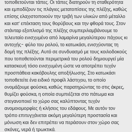
τοποθετούνται τάπες. Οι τάπες διατηρούν τη σταθερότητα
και εμποδίζουν τις πλάγιες μετατοπίσεις της πλέξης, καθώς
επίσης ελαχιστοποιούν την τριβή των υλικών από μέταλλο
και κατ’ επέκταση τους θορύβους και την φθορά τους. Στον
στάνταρ εξοπλισμό της πλέξης συμπεριλαμβάνουμε το
τελευταίο ενισχυμένο από λαμαρίνα μεγαλύτερου πάχους κι
αντοχής- φύλο του ρολού, το κατωκάσι, ενισχύοντας τη
δομή της πλέξης. Αυτό σε συνδυασμό με τους κοιλοδοκούς
που τοποθετούνται περιμετρικά του ρολού δημιουργεί μία
κατασκευή τόσο ενισχυμένη ώστε να αποτρέπει τυχόν
προσπάθεια κακόβουλης αποξήλωσης. Στο κατωκάσι
τοποθετείτε ένα ειδικό προφίλ λάστιχου, το οποίο
ονομάζουμε φούσκα, καθώς παρατηρώντας το στις άκρες,
θυμίζει φούσκα, η οποία συμπιέζεται στο πάτωμα και
στεγανοποιεί το χώρο σας καλύπτοντας τυχόν
ανομοιομορφίες ή κλήσεις του εδάφους. Με αυτόν τον
τρόπο επιτυγχάνεται ακόμη μεγαλύτερη προστασία και
μόνωση και δεν επιτρέπει να περάσουν στον χώρο σας
σκόνες, νερά ή τρωκτικά.